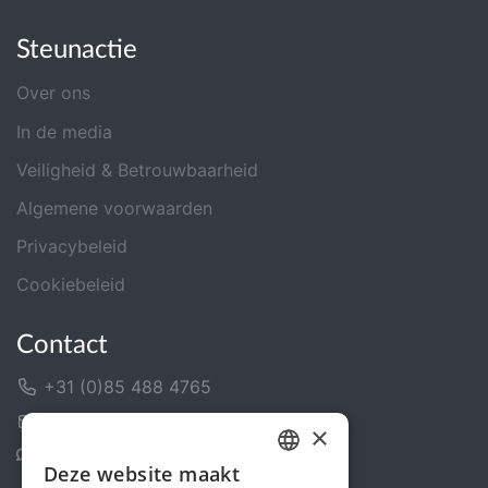
Steunactie
Over ons
In de media
Veiligheid & Betrouwbaarheid
Algemene voorwaarden
Privacybeleid
Cookiebeleid
Contact
+31 (0)85 488 4765
Contactformulier
×
Helpcentrum
Deze website maakt
DUTCH