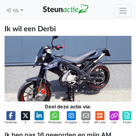
NL
Ik wil een Derbi
Deel deze actie via:
Facebook
X
Linkedin
WhatsApp
Instagram
Email
QR-code
Link
Poster
Ik ben pas 16 geworden en mijn AM