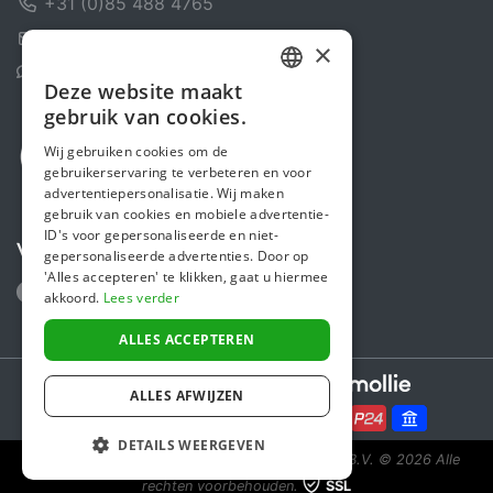
+31 (0)85 488 4765
Contactformulier
×
Helpcentrum
Deze website maakt
DUTCH
gebruik van cookies.
FRENCH
Wij gebruiken cookies om de
gebruikerservaring te verbeteren en voor
ENGLISH
advertentiepersonalisatie. Wij maken
gebruik van cookies en mobiele advertentie-
ID's voor gepersonaliseerde en niet-
Volg ons
gepersonaliseerde advertenties. Door op
'Alles accepteren' te klikken, gaat u hiermee
akkoord.
Lees verder
ALLES ACCEPTEREN
Secure payments powered by
ALLES AFWIJZEN
DETAILS WEERGEVEN
Steunactie is een initiatief van Sponsor Europe B.V.
© 2026 Alle
rechten voorbehouden.
SSL