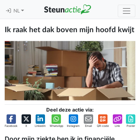
NL
Ik raak het dak boven mijn hoofd kwijt
Deel deze actie via:
Facebook
X
Linkedin
WhatsApp
Instagram
Email
QR-code
Link
Poster
Door mijn ziekte ben ik in financiële