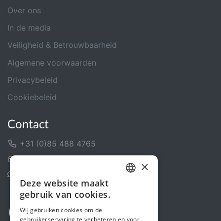
Over ons
In de media
Veiligheid & Betrouwbaarheid
Algemene voorwaarden
Privacybeleid
Cookiebeleid
Contact
+31 (0)85 488 4765
Contactformulier
×
Helpcentrum
Deze website maakt
DUTCH
gebruik van cookies.
FRENCH
Wij gebruiken cookies om de
gebruikerservaring te verbeteren en voor
ENGLISH