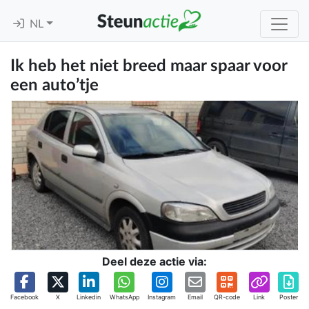
NL
Ik heb het niet breed maar spaar voor
een auto’tje
Deel deze actie via:
Facebook
X
Linkedin
WhatsApp
Instagram
Email
QR-code
Link
Poster