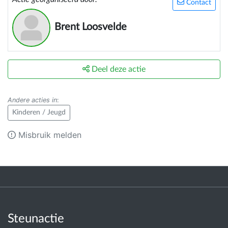
Contact
Brent Loosvelde
Deel deze actie
Andere acties in
:
Kinderen / Jeugd
Misbruik melden
Steunactie