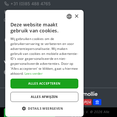
+31 (0)85 488 4765
Contactformulier
×
Helpcentrum
Deze website maakt
DUTCH
gebruik van cookies.
FRENCH
Wij gebruiken cookies om de
gebruikerservaring te verbeteren en voor
ENGLISH
advertentiepersonalisatie. Wij maken
gebruik van cookies en mobiele advertentie-
ID's voor gepersonaliseerde en niet-
Volg ons
gepersonaliseerde advertenties. Door op
'Alles accepteren' te klikken, gaat u hiermee
akkoord.
Lees verder
ALLES ACCEPTEREN
Secure payments powered by
ALLES AFWIJZEN
DETAILS WEERGEVEN
Steunactie is een initiatief van Sponsor Europe B.V.
© 2026 Alle
NU DONEREN