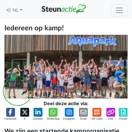
NL
Iedereen op kamp!
Deel deze actie via:
Facebook
X
Linkedin
WhatsApp
Instagram
Email
QR-code
Link
Poster
We zijn een startende kamporganisatie