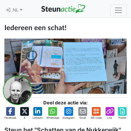
NL
Iedereen een schat!
Deel deze actie via:
Facebook
X
Linkedin
WhatsApp
Instagram
Email
QR-code
Link
Poster
Steun het "Schatten van de Nukkerwijk"