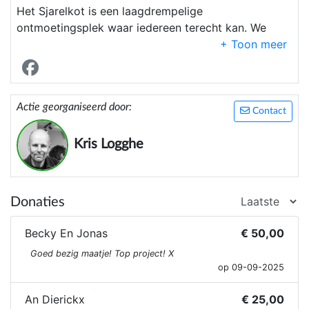
Het Sjarelkot is een laagdrempelige
ontmoetingsplek waar iedereen terecht kan. We
proberen ons in samenwerking met andere sociale
actoren in te zetten voor mensen in kansarmoede,
vaak gecombineerd met psychisch lijden.
Actie georganiseerd door:
Contact
Kris Logghe
Donaties
Becky En Jonas
€ 50,00
Goed bezig maatje! Top project! X
op 09-09-2025
An Dierickx
€ 25,00