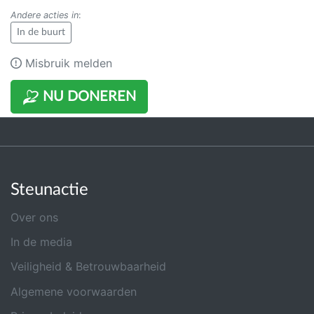
Andere acties in
:
In de buurt
Misbruik melden
NU DONEREN
Steunactie
Over ons
In de media
Veiligheid & Betrouwbaarheid
Algemene voorwaarden