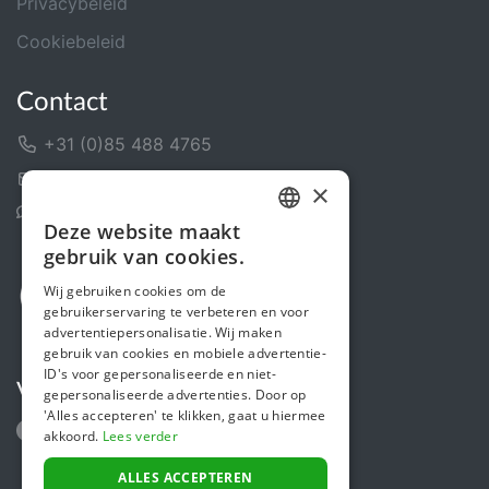
Privacybeleid
Cookiebeleid
Contact
+31 (0)85 488 4765
Contactformulier
×
Helpcentrum
Deze website maakt
DUTCH
gebruik van cookies.
FRENCH
Wij gebruiken cookies om de
gebruikerservaring te verbeteren en voor
ENGLISH
advertentiepersonalisatie. Wij maken
gebruik van cookies en mobiele advertentie-
ID's voor gepersonaliseerde en niet-
Volg ons
gepersonaliseerde advertenties. Door op
'Alles accepteren' te klikken, gaat u hiermee
akkoord.
Lees verder
ALLES ACCEPTEREN