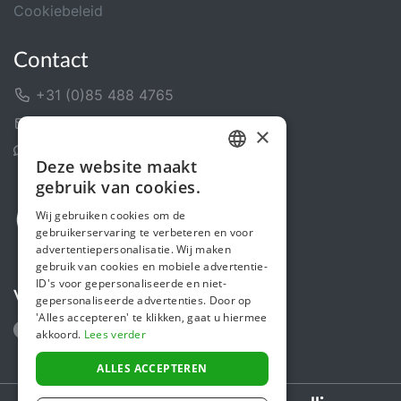
Cookiebeleid
Contact
+31 (0)85 488 4765
Contactformulier
×
Helpcentrum
Deze website maakt
DUTCH
gebruik van cookies.
FRENCH
Wij gebruiken cookies om de
gebruikerservaring te verbeteren en voor
ENGLISH
advertentiepersonalisatie. Wij maken
gebruik van cookies en mobiele advertentie-
ID's voor gepersonaliseerde en niet-
Volg ons
gepersonaliseerde advertenties. Door op
'Alles accepteren' te klikken, gaat u hiermee
akkoord.
Lees verder
ALLES ACCEPTEREN