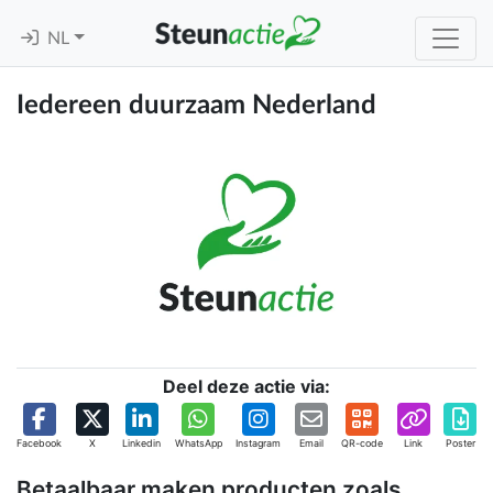
NL
Iedereen duurzaam Nederland
Deel deze actie via:
Facebook
X
Linkedin
WhatsApp
Instagram
Email
QR-code
Link
Poster
Betaalbaar maken producten zoals