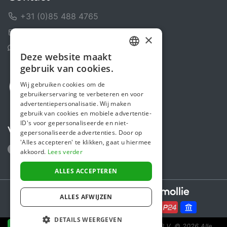
+31 (0)85 488 4765
Contactformulier
×
Helpcentrum
Deze website maakt
DUTCH
gebruik van cookies.
FRENCH
Wij gebruiken cookies om de
gebruikerservaring te verbeteren en voor
ENGLISH
advertentiepersonalisatie. Wij maken
gebruik van cookies en mobiele advertentie-
ID's voor gepersonaliseerde en niet-
Volg ons
gepersonaliseerde advertenties. Door op
'Alles accepteren' te klikken, gaat u hiermee
akkoord.
Lees verder
ALLES ACCEPTEREN
Secure payments powered by
ALLES AFWIJZEN
DETAILS WEERGEVEN
Steunactie is een initiatief van Sponsor Europe B.V.
© 2026 Alle