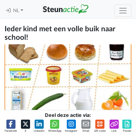
NL
Ieder kind met een volle buik naar
school!
Deel deze actie via:
Facebook
X
Linkedin
WhatsApp
Instagram
Email
QR-code
Link
Poster