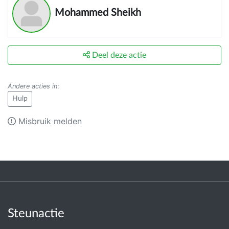
Mohammed Sheikh
Deel deze actie
Andere acties in
:
Hulp
Misbruik melden
Steunactie