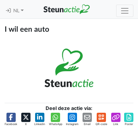
NL
I wil een auto
Deel deze actie via:
Facebook
X
Linkedin
WhatsApp
Instagram
Email
QR-code
Link
Poster