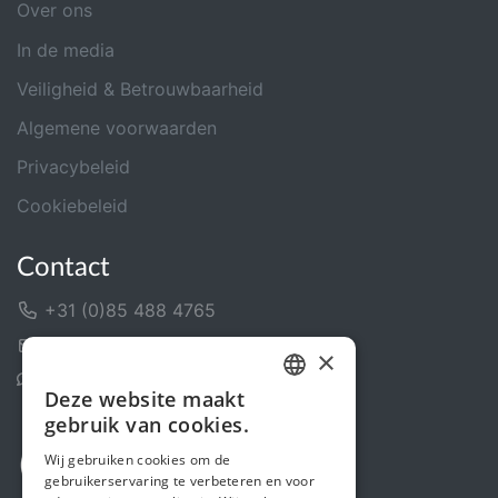
Over ons
In de media
Veiligheid & Betrouwbaarheid
Algemene voorwaarden
Privacybeleid
Cookiebeleid
Contact
+31 (0)85 488 4765
Contactformulier
×
Helpcentrum
Deze website maakt
DUTCH
gebruik van cookies.
FRENCH
Wij gebruiken cookies om de
gebruikerservaring te verbeteren en voor
ENGLISH