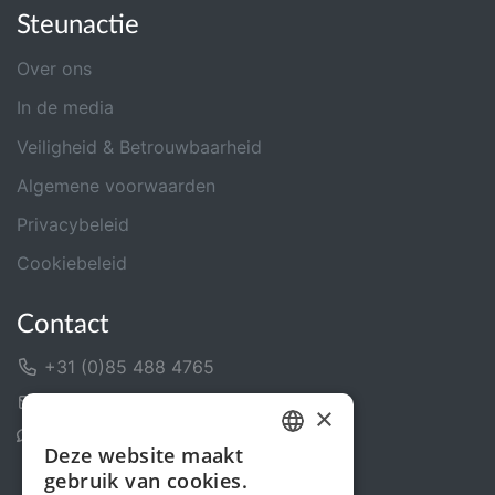
Steunactie
Over ons
In de media
Veiligheid & Betrouwbaarheid
Algemene voorwaarden
Privacybeleid
Cookiebeleid
Contact
+31 (0)85 488 4765
Contactformulier
×
Helpcentrum
Deze website maakt
DUTCH
gebruik van cookies.