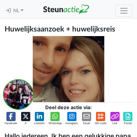
NL
Huwelijksaanzoek + huwelijksreis
Deel deze actie via:
Facebook
X
Linkedin
WhatsApp
Instagram
Email
QR-code
Link
Poster
Hallo iedereen, Ik ben een gelukkige papa