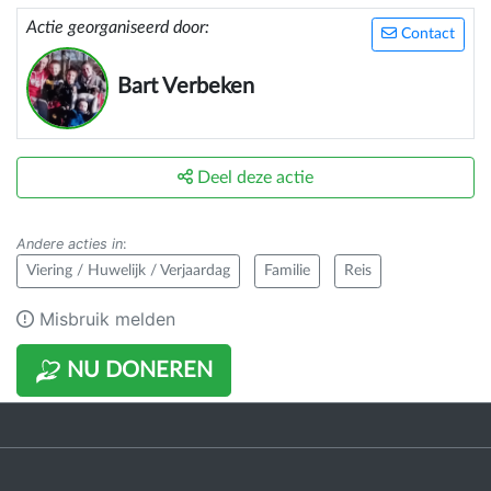
Actie georganiseerd door:
Contact
Bart Verbeken
Deel deze actie
Andere acties in
:
Viering / Huwelijk / Verjaardag
Familie
Reis
Misbruik melden
NU DONEREN