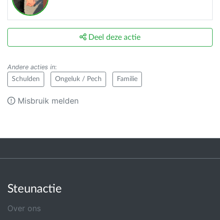
Deel deze actie
Andere acties in
:
Schulden
Ongeluk / Pech
Familie
Misbruik melden
Steunactie
Over ons