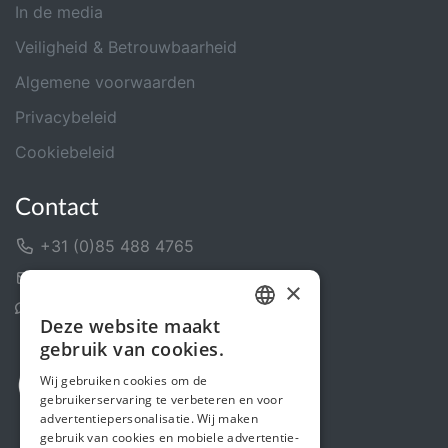
In de media
Veiligheid & Betrouwbaarheid
Algemene voorwaarden
Privacybeleid
Cookiebeleid
Contact
+31 (0)85 488 4765
Contactformulier
×
Helpcentrum
Deze website maakt
DUTCH
gebruik van cookies.
FRENCH
Wij gebruiken cookies om de
gebruikerservaring te verbeteren en voor
ENGLISH
advertentiepersonalisatie. Wij maken
gebruik van cookies en mobiele advertentie-