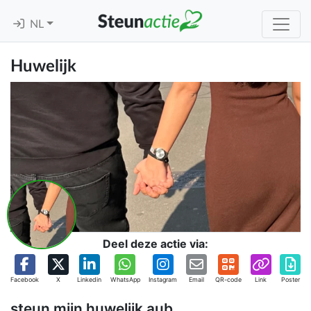
NL
Huwelijk
Deel deze actie via:
Facebook
X
Linkedin
WhatsApp
Instagram
Email
QR-code
Link
Poster
steun mijn huwelijk aub…