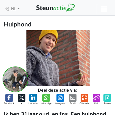
NL
Hulphond
Deel deze actie via:
Facebook
X
Linkedin
WhatsApp
Instagram
Email
QR-code
Link
Poster
Ik ben 31 jaar oud, en fns. Een hulphond