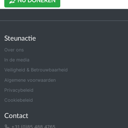
NU DONEREN
Steunactie
Over ons
In de media
Veiligheid & Betrouwbaarheid
Algemene voorwaarden
Privacybeleid
Cookiebeleid
Contact
+31 (0)85 488 4765