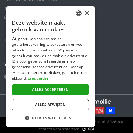
Contactformulier
×
Helpcentrum
Deze website maakt
DUTCH
gebruik van cookies.
FRENCH
Wij gebruiken cookies om de
gebruikerservaring te verbeteren en voor
ENGLISH
advertentiepersonalisatie. Wij maken
gebruik van cookies en mobiele advertentie-
ID's voor gepersonaliseerde en niet-
Volg ons
gepersonaliseerde advertenties. Door op
'Alles accepteren' te klikken, gaat u hiermee
akkoord.
Lees verder
ALLES ACCEPTEREN
Secure payments powered by
ALLES AFWIJZEN
DETAILS WEERGEVEN
Steunactie is een initiatief van Sponsor Europe B.V.
© 2026 Alle
rechten voorbehouden.
SSL