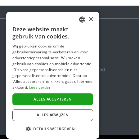
×
Deze website maakt
DUTCH
gebruik van cookies.
Steunactie
FRENCH
Wij gebruiken cookies om de
Over ons
gebruikerservaring te verbeteren en voor
ENGLISH
advertentiepersonalisatie. Wij maken
In de media
gebruik van cookies en mobiele advertentie-
Veiligheid & Betrouwbaarheid
ID's voor gepersonaliseerde en niet-
gepersonaliseerde advertenties. Door op
Algemene voorwaarden
'Alles accepteren' te klikken, gaat u hiermee
akkoord.
Lees verder
Privacybeleid
Cookiebeleid
ALLES ACCEPTEREN
ALLES AFWIJZEN
DETAILS WEERGEVEN