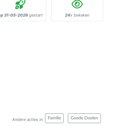
op 31-05-2026
gestart
24
x bekeken
Familie
Goede Doelen
Andere acties in
: