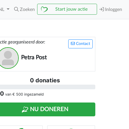
Start jouw actie
NL
Zoeken
Inloggen
ctie georganiseerd door:
Contact
Petra Post
0 donaties
 0
van
€ 500
ingezameld
NU DONEREN