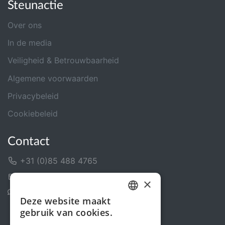
Steunactie
Over ons
In de media
Veiligheid & Betrouwbaarheid
Algemene voorwaarden
Privacybeleid
Cookiebeleid
Contact
+31 (0)85 488 4765
Contactformulier
×
Helpcentrum
Deze website maakt
DUTCH
gebruik van cookies.
FRENCH