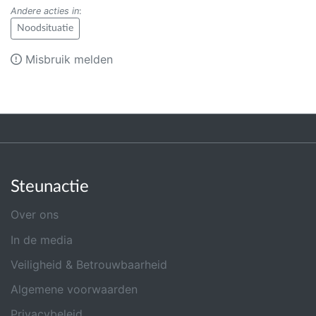
Andere acties in
:
Noodsituatie
Misbruik melden
Steunactie
Over ons
In de media
Veiligheid & Betrouwbaarheid
Algemene voorwaarden
Privacybeleid