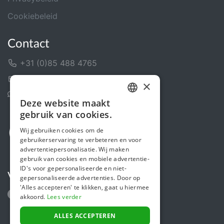
Cookiebeleid
Contact
+31 (0)85 488 4765
Contactformulier
×
Helpcentrum
Deze website maakt
DUTCH
gebruik van cookies.
FRENCH
Wij gebruiken cookies om de
gebruikerservaring te verbeteren en voor
ENGLISH
advertentiepersonalisatie. Wij maken
gebruik van cookies en mobiele advertentie-
ID's voor gepersonaliseerde en niet-
Volg ons
gepersonaliseerde advertenties. Door op
'Alles accepteren' te klikken, gaat u hiermee
akkoord.
Lees verder
ALLES ACCEPTEREN