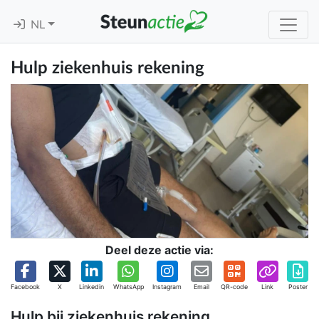
NL
Hulp ziekenhuis rekening
Deel deze actie via:
Facebook
X
Linkedin
WhatsApp
Instagram
Email
QR-code
Link
Poster
Hulp bij ziekenhuis rekening