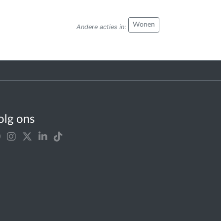
Wonen
Andere acties in
:
olg ons