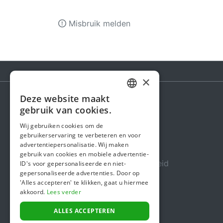
Misbruik melden
×
Deze website maakt
DUTCH
gebruik van cookies.
Steunactie
FRENCH
Wij gebruiken cookies om de
Over ons
gebruikerservaring te verbeteren en voor
ENGLISH
advertentiepersonalisatie. Wij maken
In de media
gebruik van cookies en mobiele advertentie-
Veiligheid & Betrouwbaarheid
ID's voor gepersonaliseerde en niet-
gepersonaliseerde advertenties. Door op
Algemene voorwaarden
'Alles accepteren' te klikken, gaat u hiermee
akkoord.
Lees verder
Privacybeleid
Cookiebeleid
ALLES ACCEPTEREN