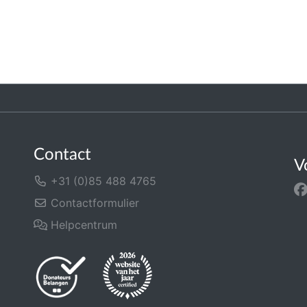
Contact
V
+31 (0)85 488 4765
Contactformulier
Helpcentrum