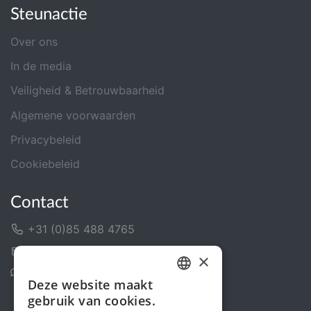
Steunactie
Over ons
In de media
Veiligheid & Betrouwbaarheid
Algemene voorwaarden
Privacybeleid
Cookiebeleid
Contact
+31 (0)85 488 4765
Contactformulier
×
Helpcentrum
Deze website maakt
DUTCH
gebruik van cookies.