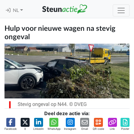
NL
Hulp voor nieuwe wagen na stevig
ongeval
Deel deze actie via:
Facebook
X
Linkedin
WhatsApp
Instagram
Email
QR-code
Link
Poster