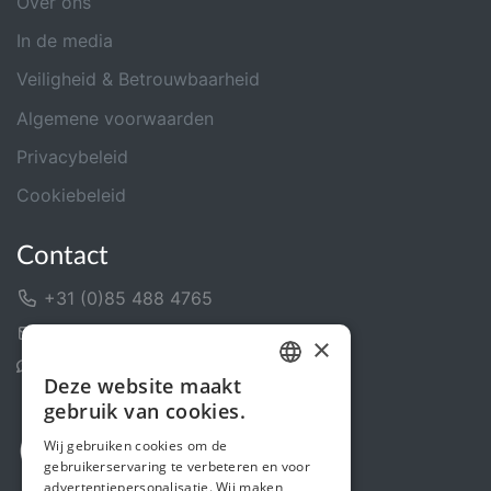
Over ons
In de media
Veiligheid & Betrouwbaarheid
Algemene voorwaarden
Privacybeleid
Cookiebeleid
Contact
+31 (0)85 488 4765
Contactformulier
×
Helpcentrum
Deze website maakt
DUTCH
gebruik van cookies.
FRENCH
Wij gebruiken cookies om de
gebruikerservaring te verbeteren en voor
ENGLISH
advertentiepersonalisatie. Wij maken