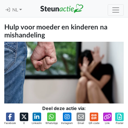
NL
Hulp voor moeder en kinderen na
mishandeling
Deel deze actie via:
Facebook
X
Linkedin
WhatsApp
Instagram
Email
QR-code
Link
Poster