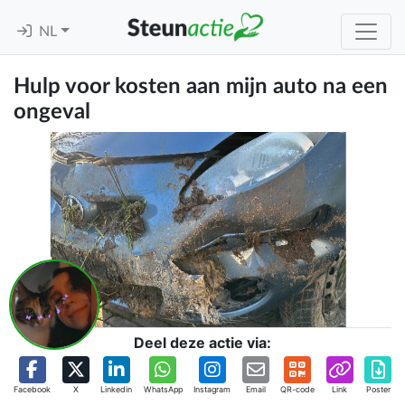
NL
Hulp voor kosten aan mijn auto na een
ongeval
Deel deze actie via:
Facebook
X
Linkedin
WhatsApp
Instagram
Email
QR-code
Link
Poster