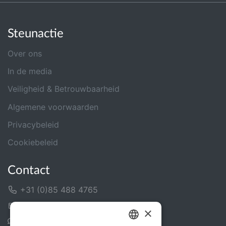
Steunactie
Over ons
In de media
Veiligheid & Betrouwbaarheid
Algemene voorwaarden
Privacybeleid
Cookiebeleid
Contact
+31 (0)85 488 4765
Contactformulier
×
Helpcentrum