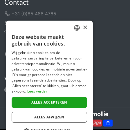
Contact
+31 (0)85 488 4765
Contactformulier
×
Helpcentrum
Deze website maakt
DUTCH
gebruik van cookies.
FRENCH
Wij gebruiken cookies om de
gebruikerservaring te verbeteren en voor
ENGLISH
advertentiepersonalisatie. Wij maken
gebruik van cookies en mobiele advertentie-
ID's voor gepersonaliseerde en niet-
Volg ons
gepersonaliseerde advertenties. Door op
'Alles accepteren' te klikken, gaat u hiermee
akkoord.
Lees verder
ALLES ACCEPTEREN
Secure payments powered by
ALLES AFWIJZEN