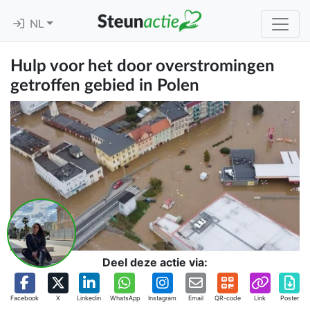
NL
Hulp voor het door overstromingen
getroffen gebied in Polen
Deel deze actie via:
Facebook
X
Linkedin
WhatsApp
Instagram
Email
QR-code
Link
Poster