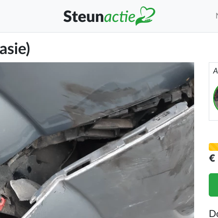
asie)
A
€
D