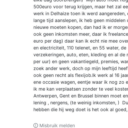
500euro voor terug krijgen, maar het zal ee
werk in Delhaize toen ik werd aangereden, d
lange tijd aanslepen, ik heb geen middelen
nieuwe moeten kopen, dan had ik er morgen
ook geen inkomsten meer, daar ik freelanc
euro per dag) daar kan ik echt nie mee ove
en electriciteit, 110 telenet, en 55 water, 
verzekeringen, auto, eten, kleding en al de
per uur) en geen vakantiegeld, premies, wan
zoek ander werk, doch op mijn leeftijd heeft
ook geen recht als flexijob.Ik werk al 16 
ene occasie wagen, eentje waar ik nog zo 
ik me kan verplaatsen zonder te veel kosten 
Antwerpen, Gent en Brussel binnen moet en
lening , nergens, (te weinig inkomsten, ) 
hebben die hij weg doet is het ook al goed
Misbruik melden