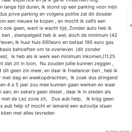
n lange tijd duren, Ik stond op een parking voor mijn
us prive parking en volgens politie zal dit dossier
 om een nieuwe te kopen , en mocht ik zelfs een
 ook geen, want is wacht tijd, Zonder auto heb ik
e ben , stempelgeld heb ik wel, doch de minimum (42
rleven, Ik huur huis 690euro en betaal 190 euro gas
de basis behoeften om te overleven .(dit zonder
 rest, ik heb als ik werk een minimum inkomen,(11.25
t dat zit in loon, Nu zouden jullie kunnen zeggen ,
 dit geen zin meer, en daar ik freelancer ben , heb ik
jaar met dag en weekopdrachten, Ik zoek dus dringend
een 4 a 5 jaar zou mee kunnen gaan werken en waar
aan, en zekers geen diesel , daar ik in steden als
 met de Lez zone zit, Dus aub help, Ik krijg geen
Dus aub help of mocht er iemand een autootje staan
, kben met alles tevreden
Andere acties i