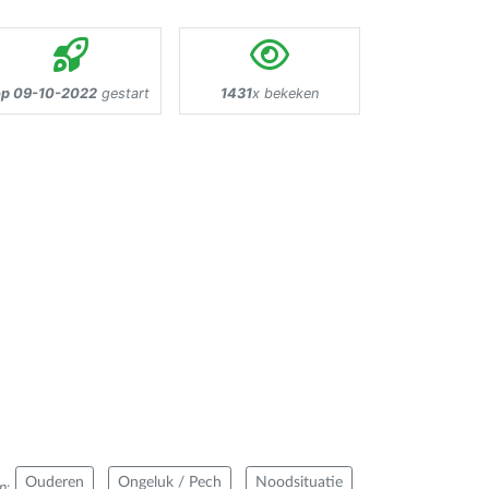
op 09-10-2022
gestart
1431
x bekeken
Ouderen
Ongeluk / Pech
Noodsituatie
n
: