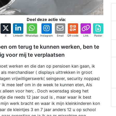
Deel deze actie via:
X
Linkedin
WhatsApp
Instagram
Email
QR-code
Link
Poster
en om terug te kunnen werken, ben te
g voor mij te verplaatsen
 moet werken en die dan op pensioen kan gaan, ik
als merchandiser ( displays uittrekken in groot
dagen vrijwilligerswerk( seingever, security noppas)
r ik mee leef om in de week te kunnen eten, Als
ik alleen voor hen; . Doch woensdag sloeg het
je die reeds 12 jaar oud is , maar waar ik best
ijn werk bracht en waar ik mijn kleinkinderen kon
aar de kleintjes 3 en 7 jaar anders 12 u op school
naar expertice en ja ik ga er misschien nog