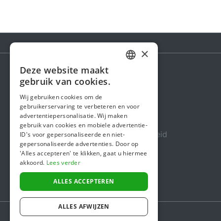
×
Deze website maakt
DUTCH
gebruik van cookies.
Steunactie
FRENCH
Wij gebruiken cookies om de
Over ons
gebruikerservaring te verbeteren en voor
ENGLISH
advertentiepersonalisatie. Wij maken
In de media
gebruik van cookies en mobiele advertentie-
Veiligheid & Betrouwbaarheid
ID's voor gepersonaliseerde en niet-
gepersonaliseerde advertenties. Door op
Algemene voorwaarden
'Alles accepteren' te klikken, gaat u hiermee
akkoord.
Lees verder
Privacybeleid
Cookiebeleid
ALLES ACCEPTEREN
ALLES AFWIJZEN