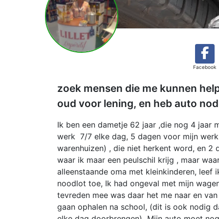
Facebook
zoek mensen die me kunnen help
oud voor lening, en heb auto nodi
Ik ben een dametje 62 jaar ,die nog 4 jaar
werk 7/7 elke dag, 5 dagen voor mijn werk 
warenhuizen) , die niet herkent word, en 2 
waar ik maar een peulschil krijg , maar waa
alleenstaande oma met kleinkinderen, leef 
noodlot toe, Ik had ongeval met mijn wagent
tevreden mee was daar het me naar en van m
gaan ophalen na school, (dit is ook nodig d
elke dag doorbrengen) Mijn auto moet nog 