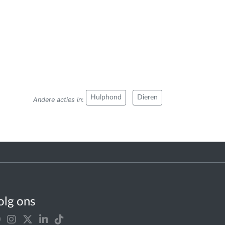
Hulphond
Dieren
Andere acties in
:
olg ons