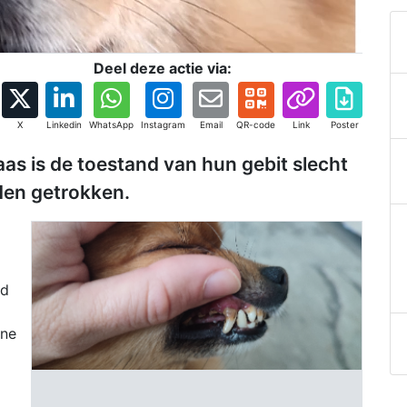
Deel deze actie via:
X
Linkedin
WhatsApp
Instagram
Email
QR-code
Link
Poster
s is de toestand van hun gebit slecht
den getrokken.
nd
ine