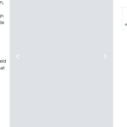
n,
jn
de
o
Previous
Next
eld
aat