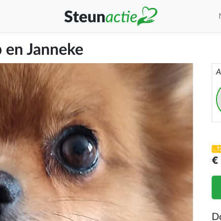
p en Janneke
A
1
€
D