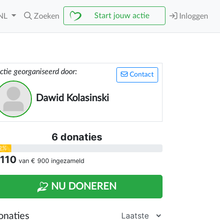
Start jouw actie
NL
Zoeken
Inloggen
ctie georganiseerd door:
Contact
Dawid Kolasinski
6 donaties
2%
 110
van
€ 900
ingezameld
NU DONEREN
onaties