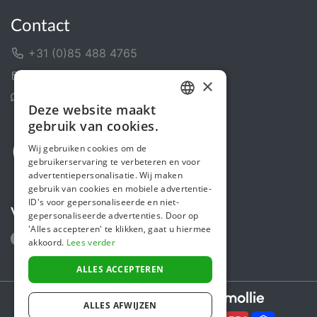
Contact
+31 (0)85 488 4765
Contactformulier
×
Helpcentrum
Deze website maakt
DUTCH
gebruik van cookies.
FRENCH
Wij gebruiken cookies om de
gebruikerservaring te verbeteren en voor
ENGLISH
advertentiepersonalisatie. Wij maken
gebruik van cookies en mobiele advertentie-
ID's voor gepersonaliseerde en niet-
Volg ons
gepersonaliseerde advertenties. Door op
'Alles accepteren' te klikken, gaat u hiermee
akkoord.
Lees verder
ALLES ACCEPTEREN
Secure payments powered by
ALLES AFWIJZEN