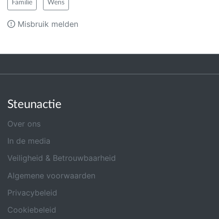
Familie
Wens
Misbruik melden
Steunactie
Over ons
In de media
Veiligheid & Betrouwbaarheid
Algemene voorwaarden
Privacybeleid
Cookiebeleid