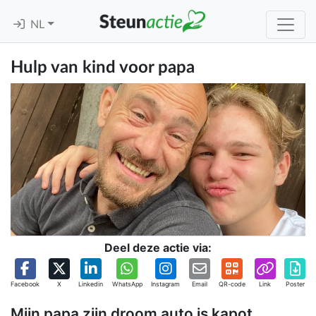
NL
Hulp van kind voor papa
Deel deze actie via:
Facebook
X
Linkedin
WhatsApp
Instagram
Email
QR-code
Link
Poster
Mijn papa zijn droom auto is kapot