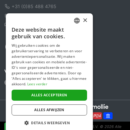
+31 (0)85 488 4765
Contactformulier
×
Helpcentrum
Deze website maakt
DUTCH
gebruik van cookies.
FRENCH
Wij gebruiken cookies om de
gebruikerservaring te verbeteren en voor
ENGLISH
advertentiepersonalisatie. Wij maken
gebruik van cookies en mobiele advertentie-
ID's voor gepersonaliseerde en niet-
Volg ons
gepersonaliseerde advertenties. Door op
'Alles accepteren' te klikken, gaat u hiermee
akkoord.
Lees verder
ALLES ACCEPTEREN
Secure payments powered by
ALLES AFWIJZEN
DETAILS WEERGEVEN
Steunactie is een initiatief van Sponsor Europe B.V.
© 2026 Alle
NU DONEREN