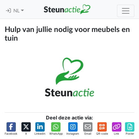
NL
Hulp van jullie nodig voor meubels en
tuin
Deel deze actie via:
Facebook
X
Linkedin
WhatsApp
Instagram
Email
QR-code
Link
Poster