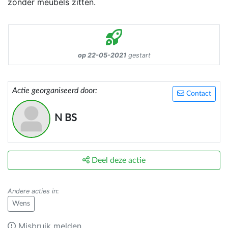
zonder meubels zitten.
op 22-05-2021
gestart
Actie georganiseerd door:
Contact
N BS
Deel deze actie
Andere acties in
:
Wens
Misbruik melden