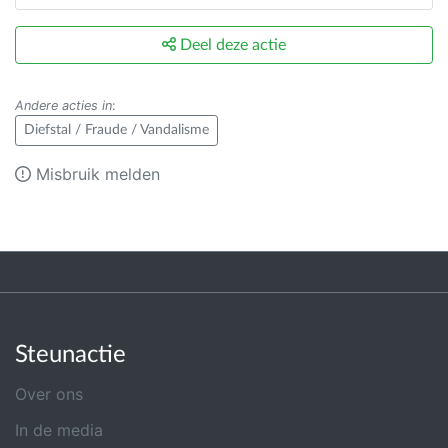
Deel deze actie
Andere acties in
:
Diefstal / Fraude / Vandalisme
Misbruik melden
Steunactie
Over ons
In de media