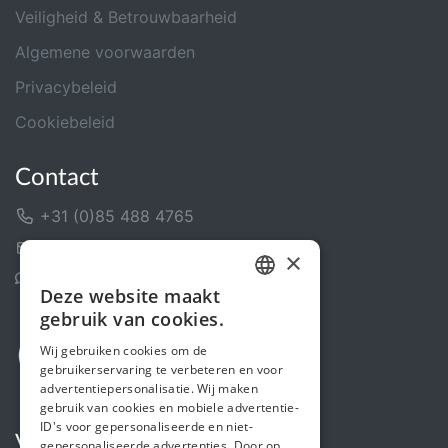
Veiligheid & Betrouwbaarheid
Algemene voorwaarden
Privacybeleid
Cookiebeleid
Contact
+31 (0)85 488 4765
Contactformulier
×
Helpcentrum
Deze website maakt
DUTCH
gebruik van cookies.
FRENCH
Wij gebruiken cookies om de
gebruikerservaring te verbeteren en voor
ENGLISH
advertentiepersonalisatie. Wij maken
gebruik van cookies en mobiele advertentie-
ID's voor gepersonaliseerde en niet-
Volg ons
gepersonaliseerde advertenties. Door op