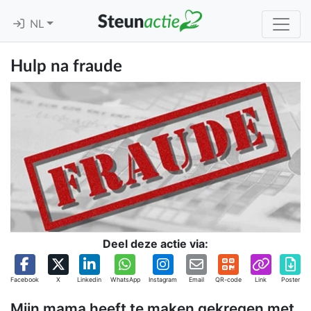
NL
Hulp na fraude
Deel deze actie via:
Facebook
X
Linkedin
WhatsApp
Instagram
Email
QR-code
Link
Poster
Mijn mama heeft te maken gekregen met