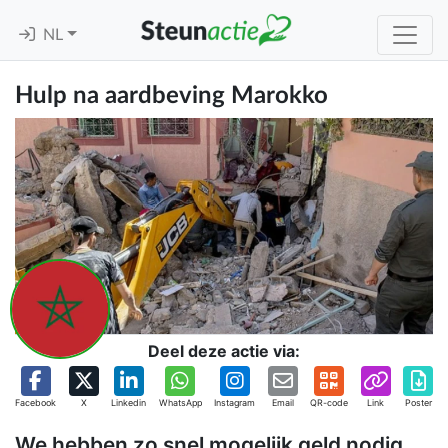
NL
Hulp na aardbeving Marokko
Deel deze actie via:
Facebook
X
Linkedin
WhatsApp
Instagram
Email
QR-code
Link
Poster
We hebben zo snel mogelijk geld nodig