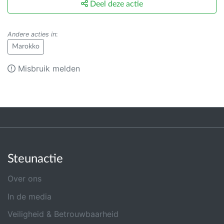
Deel deze actie
Andere acties in
:
Marokko
Misbruik melden
Steunactie
Over ons
In de media
Veiligheid & Betrouwbaarheid