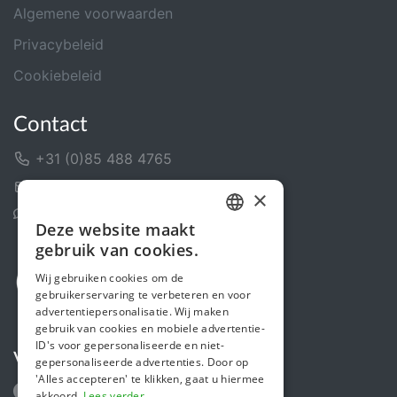
Algemene voorwaarden
Privacybeleid
Cookiebeleid
Contact
+31 (0)85 488 4765
Contactformulier
×
Helpcentrum
Deze website maakt
DUTCH
gebruik van cookies.
FRENCH
Wij gebruiken cookies om de
gebruikerservaring te verbeteren en voor
ENGLISH
advertentiepersonalisatie. Wij maken
gebruik van cookies en mobiele advertentie-
ID's voor gepersonaliseerde en niet-
Volg ons
gepersonaliseerde advertenties. Door op
'Alles accepteren' te klikken, gaat u hiermee
akkoord.
Lees verder