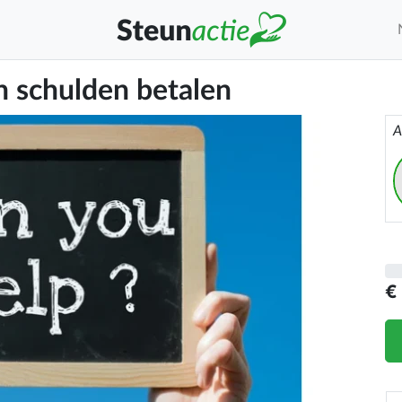
n schulden betalen
A
€