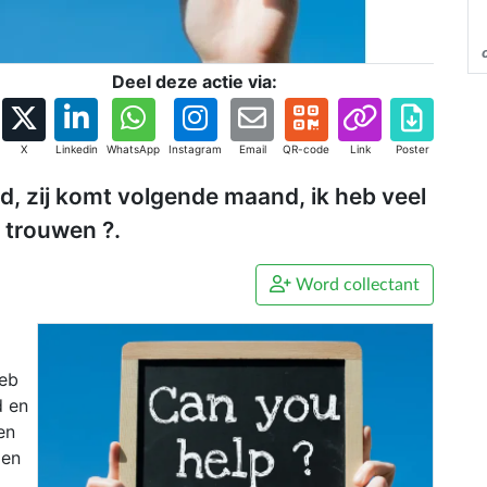
Deel deze actie via:
X
Linkedin
WhatsApp
Instagram
Email
QR-code
Link
Poster
d, zij komt volgende maand, ik heb veel
 trouwen ?.
Word collectant
heb
d en
en
den