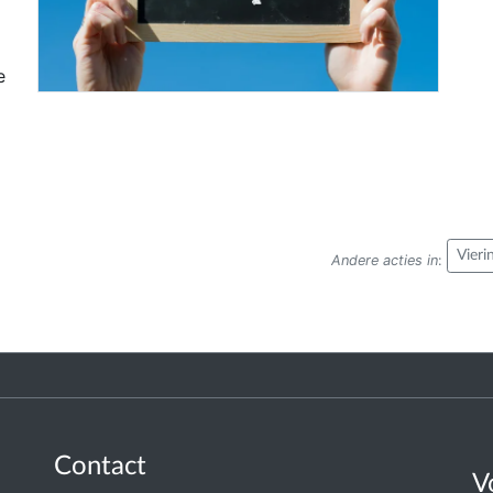
e
Vieri
Andere acties in
:
Contact
V