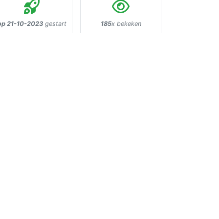
op 21-10-2023
gestart
185
x bekeken