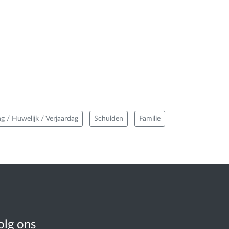
ng / Huwelijk / Verjaardag
Schulden
Familie
olg ons