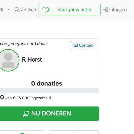
Start jouw actie
NL
Zoeken
Inloggen
ctie georganiseerd door:
Contact
R Horst
0 donaties
 0
van
€ 15.000
ingezameld
NU DONEREN