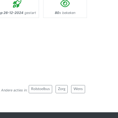
op 26-12-2024
gestart
80
x bekeken
Rolstoelbus
Zorg
Wens
Andere acties in
: