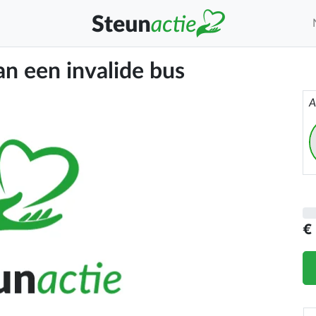
an een invalide bus
A
€