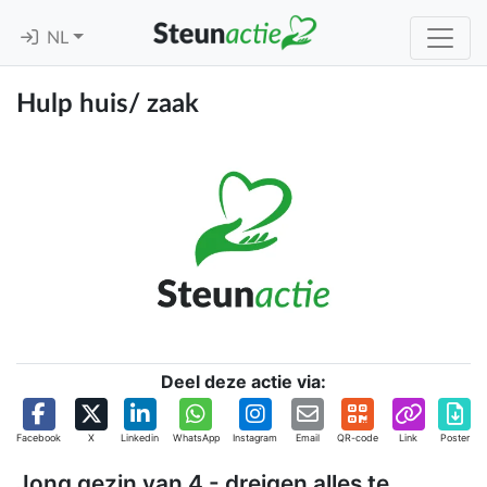
NL
Hulp huis/ zaak
Deel deze actie via:
Facebook
X
Linkedin
WhatsApp
Instagram
Email
QR-code
Link
Poster
Jong gezin van 4 - dreigen alles te