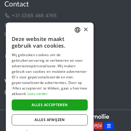
Contact
+31 (0)85 488 4765
Contactformulier
×
Helpcentrum
Deze website maakt
DUTCH
gebruik van cookies.
FRENCH
Wij gebruiken cookies om de
gebruikerservaring te verbeteren en voor
ENGLISH
advertentiepersonalisatie. Wij maken
gebruik van cookies en mobiele advertentie-
ID's voor gepersonaliseerde en niet-
Volg ons
gepersonaliseerde advertenties. Door op
'Alles accepteren' te klikken, gaat u hiermee
akkoord.
Lees verder
ALLES ACCEPTEREN
Secure payments powered by
ALLES AFWIJZEN