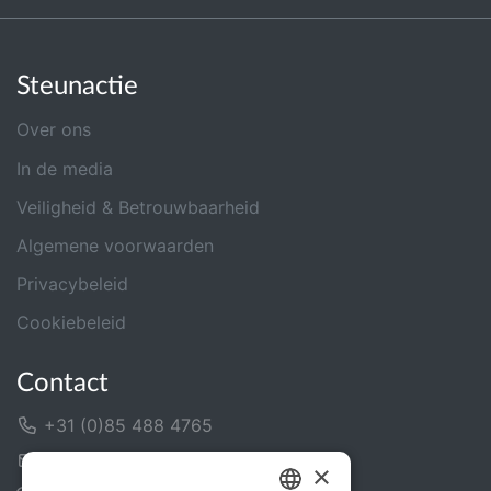
Steunactie
Over ons
In de media
Veiligheid & Betrouwbaarheid
Algemene voorwaarden
Privacybeleid
Cookiebeleid
Contact
+31 (0)85 488 4765
Contactformulier
×