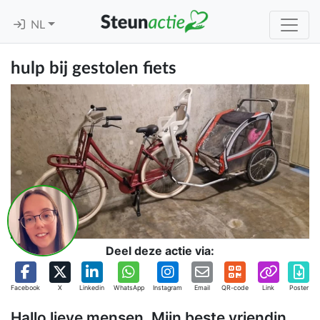
NL
hulp bij gestolen fiets
Deel deze actie via:
Facebook
X
Linkedin
WhatsApp
Instagram
Email
QR-code
Link
Poster
Hallo lieve mensen. Mijn beste vriendin