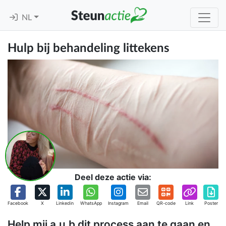
NL
Hulp bij behandeling littekens
Deel deze actie via:
Facebook
X
Linkedin
WhatsApp
Instagram
Email
QR-code
Link
Poster
Help mij a.u.b dit process aan te gaan en