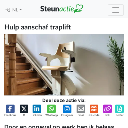
NL
Hulp aanschaf traplift
Deel deze actie via:
Facebook
X
Linkedin
WhatsApp
Instagram
Email
QR-code
Link
Poster
Door en ongeval op werk ben ik helaas