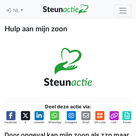
NL
Hulp aan mijn zoon
Deel deze actie via:
Facebook
X
Linkedin
WhatsApp
Instagram
Email
QR-code
Link
Poster
Door ongeval kan mijn zoon als zzp maar