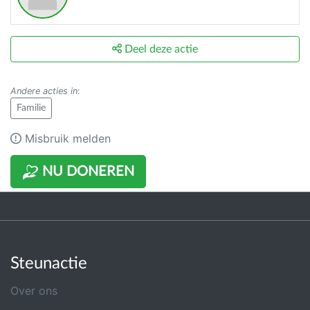
Deel deze actie
Andere acties in
:
Familie
Misbruik melden
NU DONEREN
Steunactie
Over ons