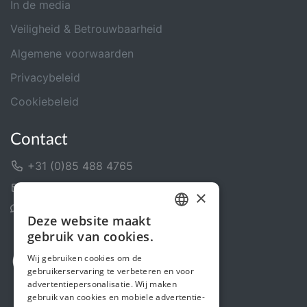
In de media
Veiligheid & Betrouwbaarheid
Algemene voorwaarden
Privacybeleid
Cookiebeleid
Contact
+31 (0)85 488 4765
Contactformulier
×
Helpcentrum
Deze website maakt
DUTCH
gebruik van cookies.
FRENCH
Wij gebruiken cookies om de
gebruikerservaring te verbeteren en voor
ENGLISH
advertentiepersonalisatie. Wij maken
gebruik van cookies en mobiele advertentie-