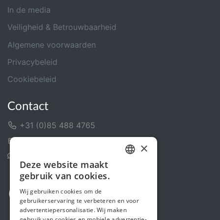
In de media
Veiligheid & Betrouwbaarheid
Algemene voorwaarden
Privacybeleid
Cookiebeleid
Contact
+31 (0)85 488 4765
Contactformulier
×
Helpcentrum
Deze website maakt
DUTCH
gebruik van cookies.
FRENCH
Wij gebruiken cookies om de
gebruikerservaring te verbeteren en voor
ENGLISH
advertentiepersonalisatie. Wij maken
gebruik van cookies en mobiele advertentie-