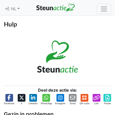
NL
Hulp
Deel deze actie via:
Facebook
X
Linkedin
WhatsApp
Instagram
Email
QR-code
Link
Poster
Gezin in problemen