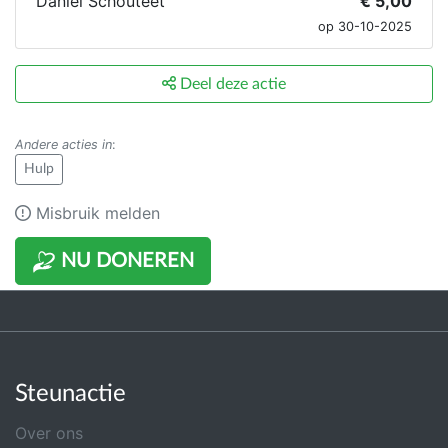
Daniel Schouteet
€ 5,00
op 30-10-2025
Deel deze actie
Andere acties in
:
Hulp
Misbruik melden
NU DONEREN
Steunactie
Over ons