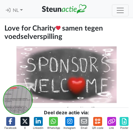
NL
Love for Charity
samen tegen
voedselverspilling
Deel deze actie via:
Facebook
X
Linkedin
WhatsApp
Instagram
Email
QR-code
Link
Poster