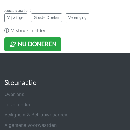
Andere acties in
:
Vrijwilliger
Goede Doelen
Vereniging
Misbruik melden
NU DONEREN
Steunactie
Over ons
In de media
Veiligheid & Betrouwbaarheid
Algemene voorwaarden