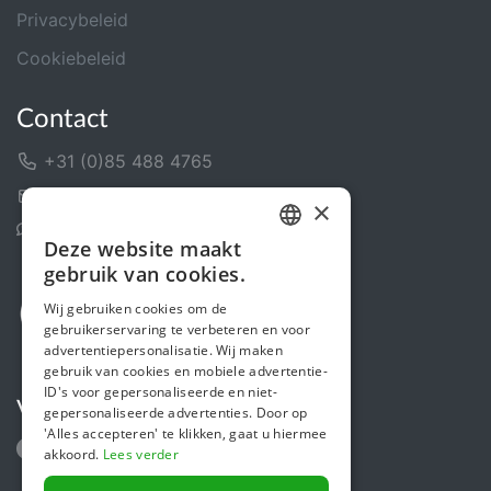
Privacybeleid
Cookiebeleid
Contact
+31 (0)85 488 4765
Contactformulier
×
Helpcentrum
Deze website maakt
DUTCH
gebruik van cookies.
FRENCH
Wij gebruiken cookies om de
gebruikerservaring te verbeteren en voor
ENGLISH
advertentiepersonalisatie. Wij maken
gebruik van cookies en mobiele advertentie-
ID's voor gepersonaliseerde en niet-
Volg ons
gepersonaliseerde advertenties. Door op
'Alles accepteren' te klikken, gaat u hiermee
akkoord.
Lees verder