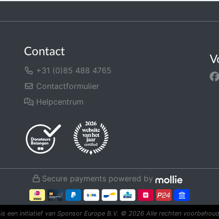
Contact
V
+31 (0)85 488 4765
Contactformulier
Helpcentrum
Secure payments powered by
is een initiatief van Sponsor Europe B.V.
© 2026 Alle rechten voorbehoud