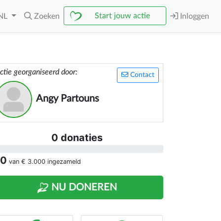
Start jouw actie
NL
Zoeken
Inloggen
ctie georganiseerd door:
Contact
Angy Partouns
0 donaties
 0
van
€ 3.000
ingezameld
NU DONEREN