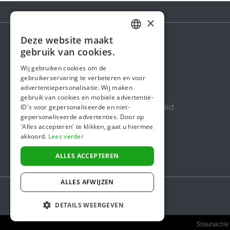
×
Deze website maakt
DUTCH
gebruik van cookies.
Steunactie
FRENCH
Wij gebruiken cookies om de
Over ons
gebruikerservaring te verbeteren en voor
ENGLISH
advertentiepersonalisatie. Wij maken
In de media
gebruik van cookies en mobiele advertentie-
Veiligheid & Betrouwbaarheid
ID's voor gepersonaliseerde en niet-
gepersonaliseerde advertenties. Door op
Algemene voorwaarden
'Alles accepteren' te klikken, gaat u hiermee
akkoord.
Lees verder
Privacybeleid
Cookiebeleid
ALLES ACCEPTEREN
ALLES AFWIJZEN
DETAILS WEERGEVEN
Steunactie 