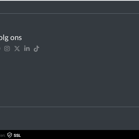
olg ons
en.
SSL