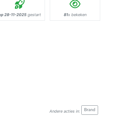
op 28-11-2025
gestart
81
x bekeken
Brand
Andere acties in
: