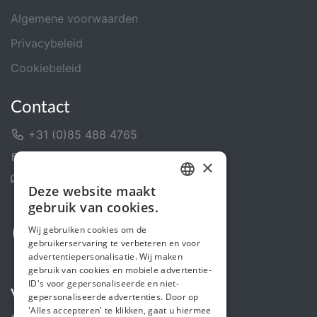
Algemene voorwaarden
Privacybeleid
Cookiebeleid
Contact
+31 (0)85 488 4765
Contactformulier
×
Helpcentrum
Deze website maakt
DUTCH
gebruik van cookies.
FRENCH
Wij gebruiken cookies om de
gebruikerservaring te verbeteren en voor
ENGLISH
advertentiepersonalisatie. Wij maken
gebruik van cookies en mobiele advertentie-
ID's voor gepersonaliseerde en niet-
Volg ons
gepersonaliseerde advertenties. Door op
'Alles accepteren' te klikken, gaat u hiermee