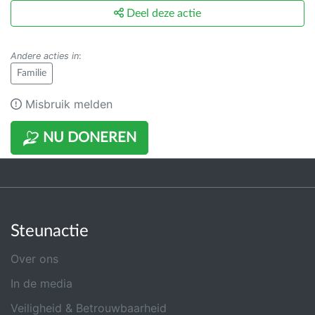
Deel deze actie
Andere acties in
:
Familie
Misbruik melden
NU DONEREN
Steunactie
Over ons
In de media
Veiligheid & Betrouwbaarheid