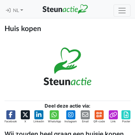
NL
Huis kopen
Deel deze actie via:
Facebook
X
Linkedin
WhatsApp
Instagram
Email
QR-code
Link
Poster
Wij zouden heel graag een huisje kopen