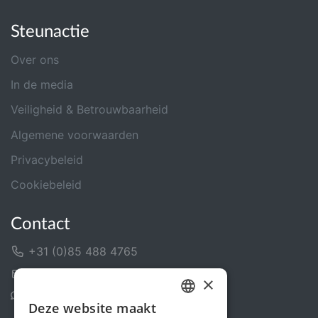
Steunactie
Over ons
In de media
Veiligheid & Betrouwbaarheid
Algemene voorwaarden
Privacybeleid
Cookiebeleid
Contact
+31 (0)85 488 4765
Contactformulier
×
Helpcentrum
Deze website maakt
DUTCH