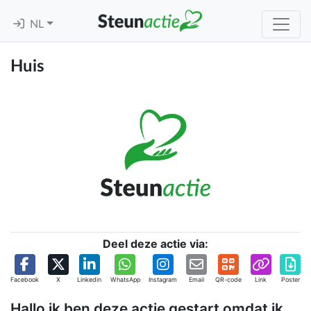
NL
Huis
Deel deze actie via:
Facebook
X
Linkedin
WhatsApp
Instagram
Email
QR-code
Link
Poster
Hallo ik ben deze actie gestart omdat ik