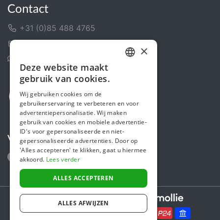
Contact
+31 (0)85 488 4765
Contactformulier
×
Helpcentrum
Deze website maakt
DUTCH
gebruik van cookies.
FRENCH
Wij gebruiken cookies om de
gebruikerservaring te verbeteren en voor
ENGLISH
advertentiepersonalisatie. Wij maken
gebruik van cookies en mobiele advertentie-
ID's voor gepersonaliseerde en niet-
Volg ons
gepersonaliseerde advertenties. Door op
'Alles accepteren' te klikken, gaat u hiermee
akkoord.
Lees verder
ALLES ACCEPTEREN
Secure payments powered by
ALLES AFWIJZEN