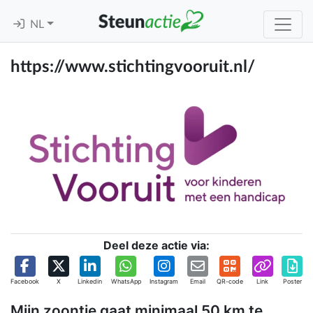
NL
https://www.stichtingvooruit.nl/
Deel deze actie via:
Facebook
X
Linkedin
WhatsApp
Instagram
Email
QR-code
Link
Poster
Mijn zoontje gaat minimaal 50 km te