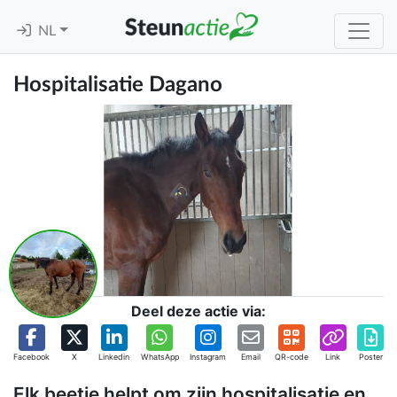
NL
Hospitalisatie Dagano
Deel deze actie via:
Facebook
X
Linkedin
WhatsApp
Instagram
Email
QR-code
Link
Poster
Elk beetje helpt om zijn hospitalisatie en