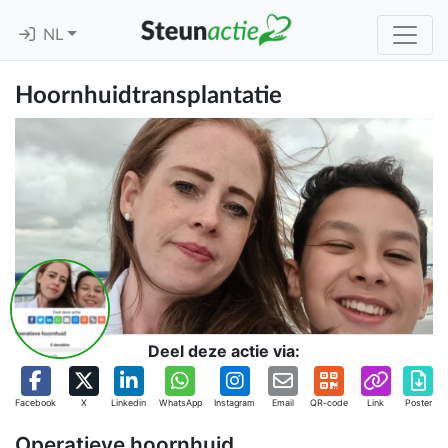
NL
Hoornhuidtransplantatie
Deel deze actie via:
Facebook
X
Linkedin
WhatsApp
Instagram
Email
QR-code
Link
Poster
Operatieve hoornhuid