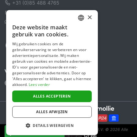
+31 (0)85 488 4765
Contactformulier
×
Helpcentrum
Deze website maakt
DUTCH
gebruik van cookies.
FRENCH
Wij gebruiken cookies om de
gebruikerservaring te verbeteren en voor
ENGLISH
advertentiepersonalisatie. Wij maken
gebruik van cookies en mobiele advertentie-
ID's voor gepersonaliseerde en niet-
Volg ons
gepersonaliseerde advertenties. Door op
'Alles accepteren' te klikken, gaat u hiermee
akkoord.
Lees verder
ALLES ACCEPTEREN
Secure payments powered by
ALLES AFWIJZEN
DETAILS WEERGEVEN
Steunactie is een initiatief van Sponsor Europe B.V.
© 2026 Alle
NU DONEREN
rechten voorbehouden.
SSL