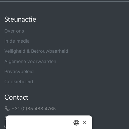
Steunactie
Over ons
In de media
Veiligheid & Betrouwbaarheid
Algemene voorwaarden
Privacybeleid
Cookiebeleid
Contact
+31 (0)85 488 4765
Contactformulier
×
Helpcentrum