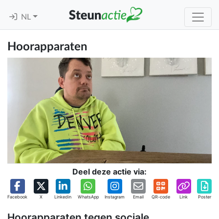
NL
Hoorapparaten
Deel deze actie via:
Facebook
X
Linkedin
WhatsApp
Instagram
Email
QR-code
Link
Poster
Hoorapparaten tegen sociale,