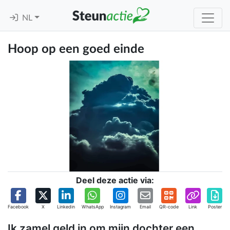
NL
Hoop op een goed einde
Deel deze actie via:
Facebook
X
Linkedin
WhatsApp
Instagram
Email
QR-code
Link
Poster
Ik zamel geld in om mijn dochter een