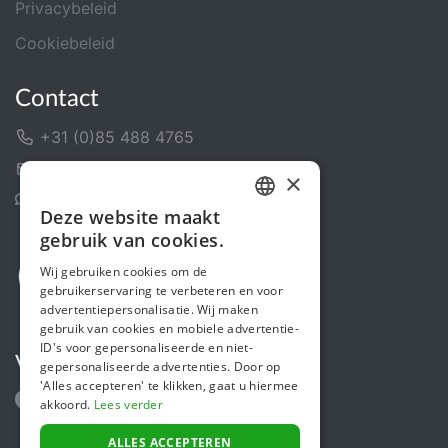
Privacybeleid
Cookiebeleid
Contact
+31 (0)85 488 4765
Contactformulier
×
Helpcentrum
Deze website maakt
DUTCH
gebruik van cookies.
FRENCH
Wij gebruiken cookies om de
gebruikerservaring te verbeteren en voor
ENGLISH
advertentiepersonalisatie. Wij maken
gebruik van cookies en mobiele advertentie-
ID's voor gepersonaliseerde en niet-
Volg ons
gepersonaliseerde advertenties. Door op
'Alles accepteren' te klikken, gaat u hiermee
akkoord.
Lees verder
ALLES ACCEPTEREN