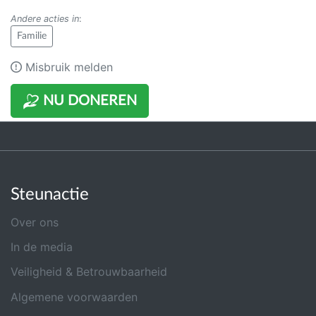
Andere acties in
:
Familie
Misbruik melden
NU DONEREN
Steunactie
Over ons
In de media
Veiligheid & Betrouwbaarheid
Algemene voorwaarden