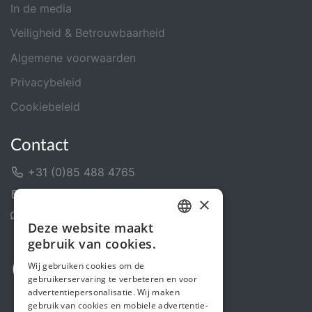
In de media
Veiligheid & Betrouwbaarheid
Algemene voorwaarden
Privacybeleid
Cookiebeleid
Contact
+31 (0)85 488 4765
Contactformulier
×
Helpcentrum
Deze website maakt
DUTCH
gebruik van cookies.
FRENCH
Wij gebruiken cookies om de
gebruikerservaring te verbeteren en voor
ENGLISH
advertentiepersonalisatie. Wij maken
gebruik van cookies en mobiele advertentie-