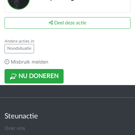
Deel deze actie
Andere acties in
:
Noodsituatie
Misbruik melden
NU DONEREN
Steunactie
Over ons