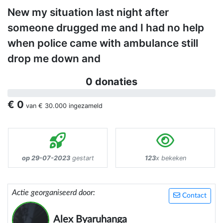
New my situation last night after
someone drugged me and I had no help
when police came with ambulance still
drop me down and
0 donaties
€ 0
van
€ 30.000
ingezameld
op 29-07-2023
gestart
123
x bekeken
Actie georganiseerd door:
Contact
Alex Byaruhanga