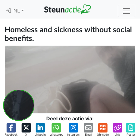
NL
Homeless and sickness without social
benefits.
Deel deze actie via:
Facebook
X
Linkedin
WhatsApp
Instagram
Email
QR-code
Link
Poster