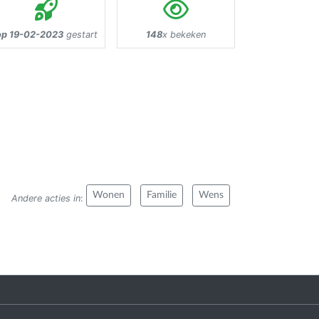
op 19-02-2023
gestart
148
x bekeken
Wonen
Familie
Wens
Andere acties in
: