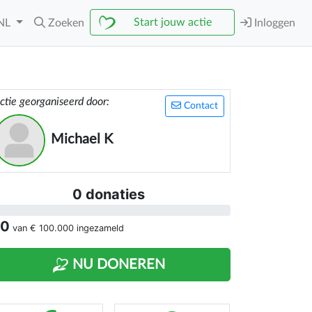
Start jouw actie
NL
Zoeken
Inloggen
ctie georganiseerd door:
Contact
Michael K
0 donaties
 0
van
€ 100.000
ingezameld
NU DONEREN