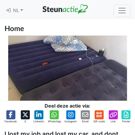
NL
Home
Deel deze actie via:
Facebook
X
Linkedin
WhatsApp
Instagram
Email
QR-code
Link
Poster
I lost my job and lost my car, and dont