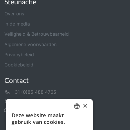
Steunactie
Over ons
In de media
Veiligheid & Betrouwbaarheid
Algemene voorwaarden
Privacybeleid
Cookiebeleid
Contact
+31 (0)85 488 4765
Contactformulier
×
Helpcentrum
Deze website maakt
DUTCH
gebruik van cookies.
FRENCH