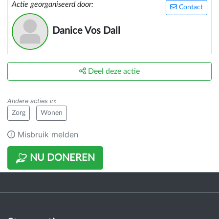
Actie georganiseerd door:
Contact
Danice Vos Dall
Deel deze actie
Andere acties in
:
Zorg
Wonen
Misbruik melden
NU DONEREN