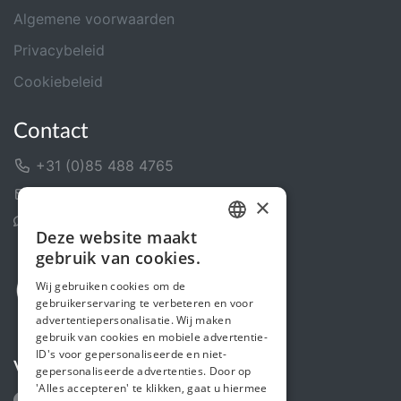
Algemene voorwaarden
Privacybeleid
Cookiebeleid
Contact
+31 (0)85 488 4765
Contactformulier
×
Helpcentrum
Deze website maakt
DUTCH
gebruik van cookies.
FRENCH
Wij gebruiken cookies om de
gebruikerservaring te verbeteren en voor
ENGLISH
advertentiepersonalisatie. Wij maken
gebruik van cookies en mobiele advertentie-
ID's voor gepersonaliseerde en niet-
Volg ons
gepersonaliseerde advertenties. Door op
'Alles accepteren' te klikken, gaat u hiermee