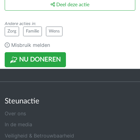
Deel deze actie
Andere acties in
:
Zorg
Familie
Wens
Misbruik melden
NU DONEREN
Steunactie
Over ons
In de media
Veiligheid & Betrouwbaarheid