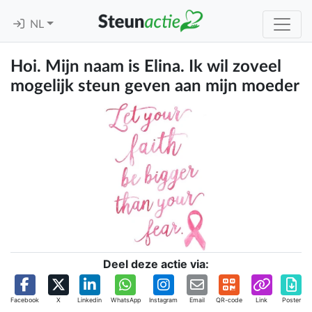
NL
Hoi. Mijn naam is Elina. Ik wil zoveel
mogelijk steun geven aan mijn moeder
Deel deze actie via:
Facebook
X
Linkedin
WhatsApp
Instagram
Email
QR-code
Link
Poster