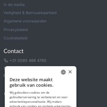
In de media
Veiligheid & Betrouwbaarheid
Algemene voorwaarden
Privacybeleid
Cookiebeleid
Contact
+31 (0)85 488 4765
Contactformulier
×
Helpcentrum
Deze website maakt
DUTCH
gebruik van cookies.
FRENCH
Wij gebruiken cookies om de
gebruikerservaring te verbeteren en voor
ENGLISH
advertentiepersonalisatie. Wij maken
gebruik van cookies en mobiele advertentie-