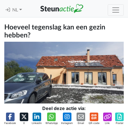
NL
Hoeveel tegenslag kan een gezin
hebben?
Deel deze actie via:
Facebook
X
Linkedin
WhatsApp
Instagram
Email
QR-code
Link
Poster