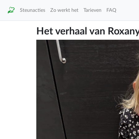
Steunacties
Zo werkt het
Tarieven
FAQ
Het verhaal van Roxany