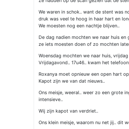
Ze hadden op de scan gezien dat de stent
We waren in schok.. want de stent was no
druk was veel te hoog in haar hart en lo
We moesten nog een nachtje blijven..
De dag nadien mochten we naar huis en 
ze iets moesten doen of zo mochten late
Woensdag mochten we naar huis, vrijdag 
Vrijdagavond.. 17u46.. kwam het telefoont
Roxanya moet opnieuw een open hart op
Kapot zijn we van dat nieuws..
Ons meisje, weeral.. weer zo een grote in
intensieve..
Wij zijn kapot van verdriet..
Ons klein meisje, waarom nu net jij.. dit 