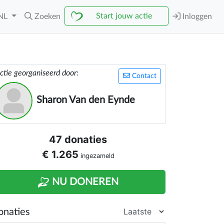
Start jouw actie
NL
Zoeken
Inloggen
ctie georganiseerd door:
Contact
Sharon Van den Eynde
47 donaties
€ 1.265
ingezameld
NU DONEREN
onaties