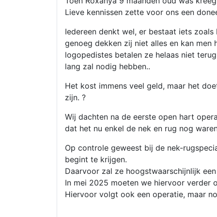
Toen Roxanya 9 maanden oud was kreeg z
Lieve kennissen zette voor ons een done
Iedereen denkt wel, er bestaat iets zoals
genoeg dekken zij niet alles en kan men h
logopedistes betalen ze helaas niet terug
lang zal nodig hebben..
Het kost immens veel geld, maar het doe
zijn. ?
Wij dachten na de eerste open hart opera
dat het nu enkel de nek en rug nog waren
Op controle geweest bij de nek-rugspecial
begint te krijgen.
Daarvoor zal ze hoogstwaarschijnlijk een
In mei 2025 moeten we hiervoor verder 
Hiervoor volgt ook een operatie, maar nog