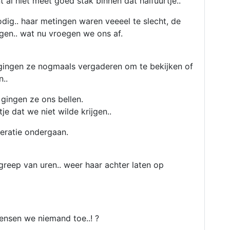
 al niet meet goed stak binnen dat halfuurtje..
dig.. haar metingen waren veeeel te slecht, de
ngen.. wat nu vroegen we ons af.
gingen ze nogmaals vergaderen om te bekijken of
n..
gingen ze ons bellen.
je dat we niet wilde krijgen..
eratie ondergaan.
greep van uren.. weer haar achter laten op
wensen we niemand toe..! ?