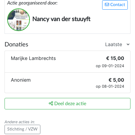
Wij hebben reeds een locatie voor uit te
Actie georganiseerd door:
Contact
breiden,maar financieel hebben we daar in steun
nodig.
Nancy van der stuuyft
Hopelijk kunnen jullie ons steunactie delen.
Bereiken wij ons doel.
Donaties
Alvast bedankt.
Marijke Lambrechts
€ 15,00
op 09-01-2024
Anoniem
€ 5,00
op 08-01-2024
Deel deze actie
Andere acties in
:
Stichting / VZW