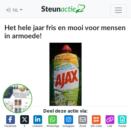
NL
Het hele jaar fris en mooi voor mensen
in armoede!
Deel deze actie via:
Facebook
X
Linkedin
WhatsApp
Instagram
Email
QR-code
Link
Poster