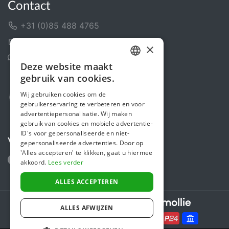
Contact
+31 (0)85 488 4765
Contactformulier
×
Helpcentrum
Deze website maakt
DUTCH
gebruik van cookies.
FRENCH
Wij gebruiken cookies om de
gebruikerservaring te verbeteren en voor
ENGLISH
advertentiepersonalisatie. Wij maken
gebruik van cookies en mobiele advertentie-
ID's voor gepersonaliseerde en niet-
Volg ons
gepersonaliseerde advertenties. Door op
'Alles accepteren' te klikken, gaat u hiermee
akkoord.
Lees verder
ALLES ACCEPTEREN
Secure payments powered by
ALLES AFWIJZEN